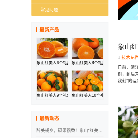
常见问题
最新产品
象山红
技术专
象山红美人6个礼盒装
象山红美人8个礼盒装
日前，浙
树，到后
我创”的理
象山红美人9个礼盒装
象山红美人10个礼盒装
最新动态
醉美橘乡，硕果飘香！象山“红美人”，开摘！