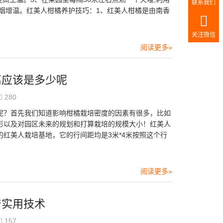
联系我们
熏烟增温。红美人柑橘养护技巧：1、红美人柑橘是由南香
关注微信
阅读更多»
离应该是多少呢
280
呢？首先我们知道影响柑橘栽培密度的因素有很多，比如
形以及对园区未来的规划和打算栽培的规模大小！红美人
红美人栽培基地，它的行间距均是3米*4米按照这个行
阅读更多»
产实用技术
157