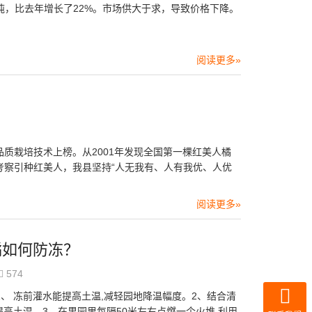
万吨，比去年增长了22%。市场供大于求，导致价格下降。
阅读更多»
质栽培技术上榜。从2001年发现全国第一棵红美人橘
考察引种红美人，我县坚持“人无我有、人有我优、人优
阅读更多»
橘如何防冻？
574
、 冻前灌水能提高土温,减轻园地降温幅度。2、结合清
提高土温。3、在果园里每隔50米左右点燃一个火堆,利用